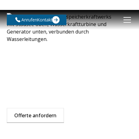
Anrufen
Kontakt
UV-Schutzfolie inkl.
Montage
UV-Schutzfolien bieten effektiven Schutz für Möbel,
Textilien und andere wertvolle Gegenstände vor dem
Ausbleichen durch schädliche UV-Strahlen.
Offerte anfordern